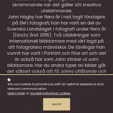
skrämmande när det gäller sitt kreativa
utelämnande.
John Hagby har flera år i rad tagit förstapris
på SM i fotografi, han har varit en del av
Svenska Landslaget i fotografi under flera år
(första året 2016). Två utbildningar som
internationell bilddomare med vikt lagd på
att fotografera människor. De tävlingar han
vunnit har varit i Porträtt och Fine art och det
är också här som John sticker ut som
bilddomare. Har du andra typer av bilder går
det såklart också att få Johns utlåtande och
konstruktiv kritik utlovas. Enkelt sagt, vill du
ha bilder på människor bedömda, oavsett
We use cookies to provide you with an optimal experience and
relevant communication.
om det är porträtt, bröllop, familjebilder,
Learn more
or
accept individual cookies
.
mode, reklam eller annat med människor i så
kommer John kunna hjälpa dig att ta nästa
Got it!
steg i din utveckling och kanske också